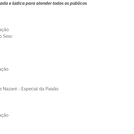
da e lúdica para atender todos os públicos
tação
o Sesc
tação
e Nazaré - Especial da Paixão
tação