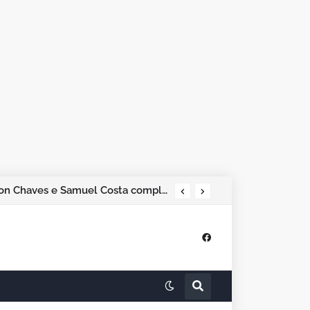
Pesquisa Phoenix aponta Marcos Rogério na liderança; Adailton Fúria, Hildon Chaves e Samuel Costa completam os quatro primeiros