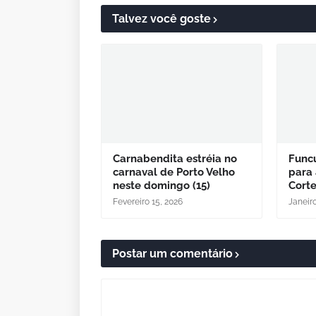
Talvez você goste
Carnabendita estréia no
Funcu
carnaval de Porto Velho
para 
neste domingo (15)
Cort
Fevereiro 15, 2026
Janeiro
Postar um comentário