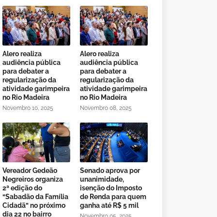
Alero realiza
Alero realiza
audiência pública
audiência pública
para debater a
para debater a
regularização da
regularização da
atividade garimpeira
atividade garimpeira
no Rio Madeira
no Rio Madeira
Novembro 10, 2025
Novembro 08, 2025
Vereador Gedeão
Senado aprova por
Negreiros organiza
unanimidade,
2ª edição do
isenção do Imposto
“Sabadão da Família
de Renda para quem
Cidadã” no próximo
ganha até R$ 5 mil
dia 22 no bairro
Novembro 05, 2025