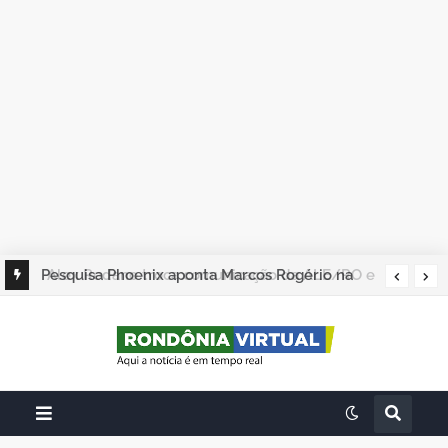
Alex Redano troca comunicação da ALE/RO e
tudo fica igual: Trocou seis por meia dúzia