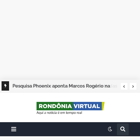
Pesquisa Phoenix aponta Marcos Rogério na
liderança; Adailton Fúria, Hildon Chaves e
Samuel Costa completam os quatro primeiros