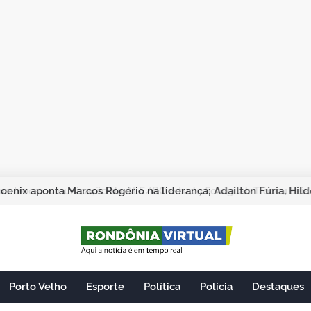
 troca comunicação da ALE/RO e tudo fica igual: Trocou seis 
Porto Velho
Esporte
Política
Polícia
Destaques