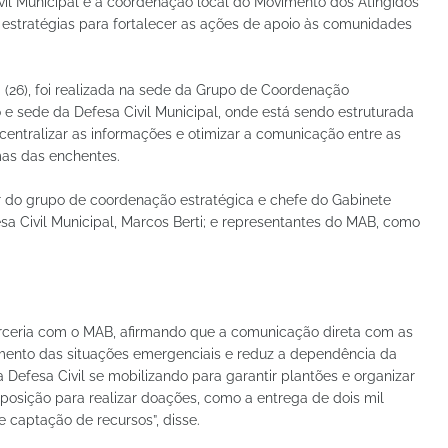
vil Municipal e a coordenação local do Movimento dos Atingidos
m estratégias para fortalecer as ações de apoio às comunidades
a (26), foi realizada na sede da Grupo de Coordenação
o e sede da Defesa Civil Municipal, onde está sendo estruturada
centralizar as informações e otimizar a comunicação entre as
imas das enchentes.
r do grupo de coordenação estratégica e chefe do Gabinete
esa Civil Municipal, Marcos Berti; e representantes do MAB, como
rceria com o MAB, afirmando que a comunicação direta com as
amento das situações emergenciais e reduz a dependência da
 Defesa Civil se mobilizando para garantir plantões e organizar
sposição para realizar doações, como a entrega de dois mil
e captação de recursos”, disse.