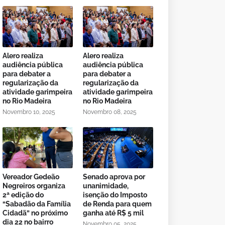
Alero realiza
Alero realiza
audiência pública
audiência pública
para debater a
para debater a
regularização da
regularização da
atividade garimpeira
atividade garimpeira
no Rio Madeira
no Rio Madeira
Novembro 10, 2025
Novembro 08, 2025
Vereador Gedeão
Senado aprova por
Negreiros organiza
unanimidade,
2ª edição do
isenção do Imposto
“Sabadão da Família
de Renda para quem
Cidadã” no próximo
ganha até R$ 5 mil
dia 22 no bairro
Novembro 05, 2025