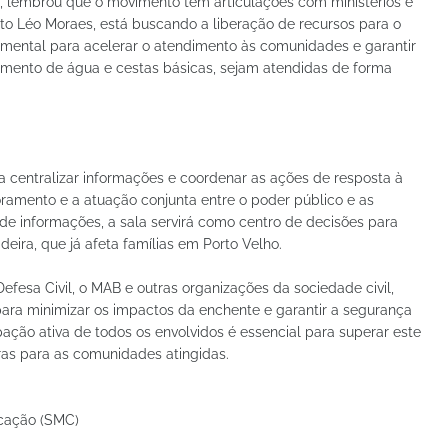
, lembrou que o movimento tem articulações com ministérios e
ito Léo Moraes, está buscando a liberação de recursos para o
damental para acelerar o atendimento às comunidades e garantir
imento de água e cestas básicas, sejam atendidas de forma
a centralizar informações e coordenar as ações de resposta à
oramento e a atuação conjunta entre o poder público e as
o de informações, a sala servirá como centro de decisões para
eira, que já afeta famílias em Porto Velho.
Defesa Civil, o MAB e outras organizações da sociedade civil,
para minimizar os impactos da enchente e garantir a segurança
pação ativa de todos os envolvidos é essencial para superar este
as para as comunidades atingidas.
icação (SMC)