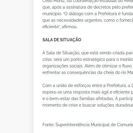
Célio Muniz, da coordenação estadual do MAB
que, após a assinatura de decretos pelo prefe
município. “O diálogo com a Prefeitura é fun
que as necessidades urgentes, como o fornec
eficiente”, afirmou.
SALA DE SITUAÇÃO
A Sala de Situação, que está sendo criada par
crise, será um ponto estratégico para o monit
organizações sociais. Além de otimizar o flux
enfrentar as consequências da cheia do rio Mad
Com a união de esforços entre a Prefeitura, a 
espera-se uma resposta mais ágil e eficiente 
e o bem-estar das famílias afetadas. A partici
momento de crise e buscar soluções duradour
Fonte: Superintendência Municipal de Comun