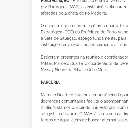
Porto Velho, RO -
Em reunião entre a Defesa Ci
por Barragens (MAB), as instituições alinhara
afetadas pela cheia do rio Madeira.
O encontro, que ocorreu na última quarta-feir
Estratégica (GCE) da Prefeitura de Porto Velh
a Sala de Situação, espaço fundamental para 
instituições envolvidas no atendimento às vít
Estiveram presentes na reunião o coordenado
Militar, Marcelo Duarte; o coordenador da Def
Missay Nobre da Silva e Célio Muniz.
PARCERIA
Marcelo Duarte destacou a importância da pa
lideranças comunitárias facilita o acompanh
mídia. “Estamos buscando unir esforços, com a
a logística de apoio. O MAB já se colocou à di
fardos de água, além de buscar alternativas d