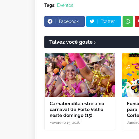
Tags:
Eventos
Facebook
Twitter
Talvez você goste
Carnabendita estréia no
Funcu
carnaval de Porto Velho
para 
neste domingo (15)
Cort
Fevereiro 15, 2026
Janeiro