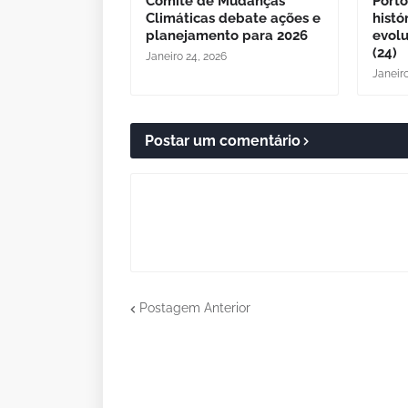
Comitê de Mudanças
Porto
Climáticas debate ações e
histó
planejamento para 2026
evol
(24)
Janeiro 24, 2026
Janeir
Postar um comentário
Postagem Anterior