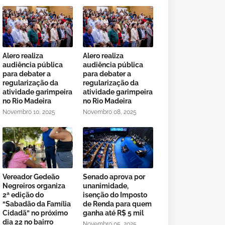
Alero realiza
Alero realiza
audiência pública
audiência pública
para debater a
para debater a
regularização da
regularização da
atividade garimpeira
atividade garimpeira
no Rio Madeira
no Rio Madeira
Novembro 10, 2025
Novembro 08, 2025
Vereador Gedeão
Senado aprova por
Negreiros organiza
unanimidade,
2ª edição do
isenção do Imposto
“Sabadão da Família
de Renda para quem
Cidadã” no próximo
ganha até R$ 5 mil
dia 22 no bairro
Novembro 05, 2025