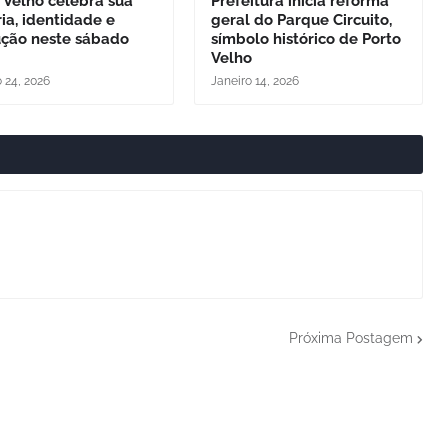
 Velho celebra sua
Prefeitura inicia reforma
ria, identidade e
geral do Parque Circuito,
ução neste sábado
símbolo histórico de Porto
Velho
o 24, 2026
Janeiro 14, 2026
Próxima Postagem