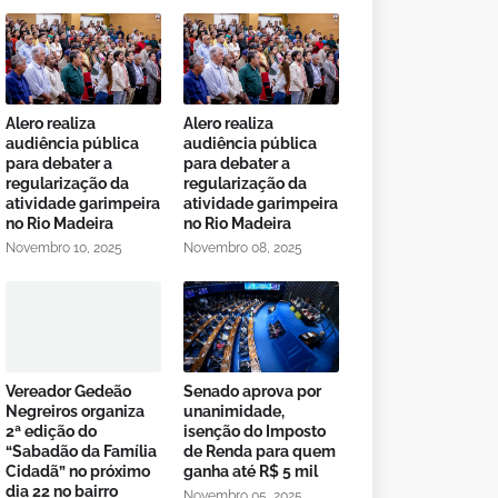
Alero realiza
Alero realiza
audiência pública
audiência pública
para debater a
para debater a
regularização da
regularização da
atividade garimpeira
atividade garimpeira
no Rio Madeira
no Rio Madeira
Novembro 10, 2025
Novembro 08, 2025
Vereador Gedeão
Senado aprova por
Negreiros organiza
unanimidade,
2ª edição do
isenção do Imposto
“Sabadão da Família
de Renda para quem
Cidadã” no próximo
ganha até R$ 5 mil
dia 22 no bairro
Novembro 05, 2025