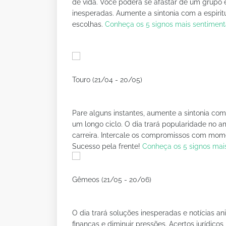
de vida. Você poderá se afastar de um grupo e
inesperadas. Aumente a sintonia com a espirit
escolhas.
Conheça os 5 signos mais sentiment
Touro (21/04 - 20/05)
Pare alguns instantes, aumente a sintonia com su
um longo ciclo. O dia trará popularidade no a
carreira. Intercale os compromissos com mome
Sucesso pela frente!
Conheça os 5 signos mais
Gêmeos (21/05 - 20/06)
O dia trará soluções inesperadas e notícias a
finanças e diminuir pressões. Acertos jurídi