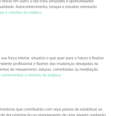
 entrar em outro, o dia trará amizades e oportunidades
ualidade. Autoconhecimento, terapia e estudos orientarão
ais e chorões do zodíaco
a força interior, visualize o que quer para o futuro e finalize
mbiente profissional e flashes das mudanças desejadas na
ntos de relaxamento, leituras, caminhadas ou meditação.
 sentimentais e chorões do zodíaco
nimadoras que contribuirão com seus planos de estabilizar as
cos, de documentação ou planejamento de uma viagem ganharão