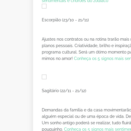
sentimentais e chorões do zodíaco
Escorpião (23/10 - 21/11)
Ajustes nos contratos ou na rotina trarão mais
planos pessoais. Criatividade, brilho e inspira
programa cultural. Será um ótimo momento pa
mimos no amor!
Conheça os 5 signos mais sen
Sagitário (22/11 - 21/12)
Demandas da família e da casa movimentarão 
alguém especial ou de uma época de vida. Dec
Um sonho antigo poderá se realizar, tudo fl
pouquinho.
Conheça os 5 signos mais sentimen