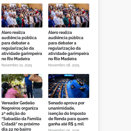
Alero realiza
Alero realiza
audiência pública
audiência pública
para debater a
para debater a
regularização da
regularização da
atividade garimpeira
atividade garimpeira
no Rio Madeira
no Rio Madeira
Novembro 10, 2025
Novembro 08, 2025
Vereador Gedeão
Senado aprova por
Negreiros organiza
unanimidade,
2ª edição do
isenção do Imposto
“Sabadão da Família
de Renda para quem
Cidadã” no próximo
ganha até R$ 5 mil
dia 22 no bairro
Novembro 05, 2025