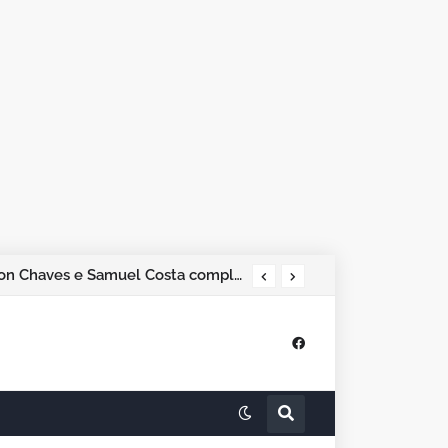
Pesquisa Phoenix aponta Marcos Rogério na liderança; Adailton Fúria, Hildon Chaves e Samuel Costa completam os quatro primeiros