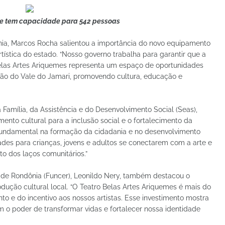
 e tem capacidade para 542 pessoas
nia, Marcos Rocha salientou a importância do novo equipamento
rtística do estado. “Nosso governo trabalha para garantir que a
 Belas Artes Ariquemes representa um espaço de oportunidades
ção do Vale do Jamari, promovendo cultura, educação e
a Família, da Assistência e do Desenvolvimento Social (Seas),
mento cultural para a inclusão social e o fortalecimento da
 fundamental na formação da cidadania e no desenvolvimento
dades para crianças, jovens e adultos se conectarem com a arte e
to dos laços comunitários.”
 de Rondônia (Funcer), Leonildo Nery, também destacou o
ução cultural local. “O Teatro Belas Artes Ariquemes é mais do
o e do incentivo aos nossos artistas. Esse investimento mostra
 o poder de transformar vidas e fortalecer nossa identidade