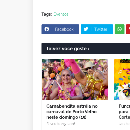
Tags:
Eventos
Facebook
Twitter
Talvez você goste
Carnabendita estréia no
Funcu
carnaval de Porto Velho
para 
neste domingo (15)
Cort
Fevereiro 15, 2026
Janeiro