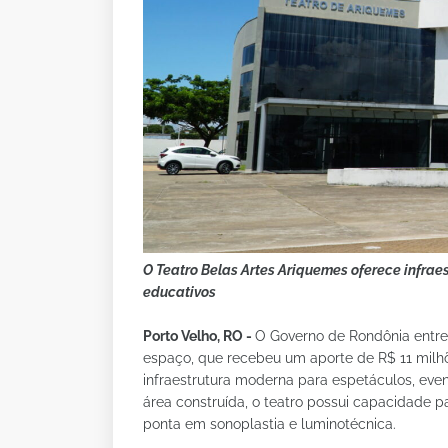
O Teatro Belas Artes Ariquemes oferece infrae
educativos
Porto Velho, RO -
O Governo de Rondônia entreg
espaço, que recebeu um aporte de R$ 11 milhõ
infraestrutura moderna para espetáculos, eve
área construída, o teatro possui capacidade 
ponta em sonoplastia e luminotécnica.