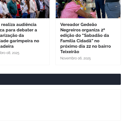
 realiza audiência
Vereador Gedeão
ca para debater a
Negreiros organiza 2ª
arização da
edição do “Sabadão da
dade garimpeira no
Família Cidadã” no
Madeira
próximo dia 22 no bairro
Teixeirão
ro 08, 2025
Novembro 06, 2025