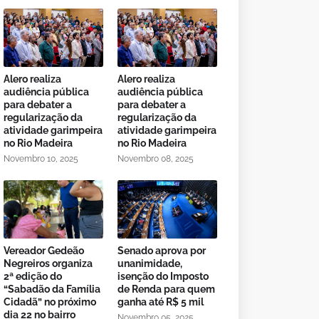
Alero realiza
Alero realiza
audiência pública
audiência pública
para debater a
para debater a
regularização da
regularização da
atividade garimpeira
atividade garimpeira
no Rio Madeira
no Rio Madeira
Novembro 10, 2025
Novembro 08, 2025
Vereador Gedeão
Senado aprova por
Negreiros organiza
unanimidade,
2ª edição do
isenção do Imposto
“Sabadão da Família
de Renda para quem
Cidadã” no próximo
ganha até R$ 5 mil
dia 22 no bairro
Novembro 05, 2025