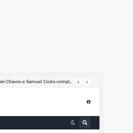
Pesquisa Phoenix aponta Marcos Rogério na liderança; Adailton Fúria, Hildon Chaves e Samuel Costa completam os quatro primeiros