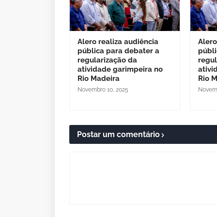
Alero realiza audiência
Alero
pública para debater a
públi
regularização da
regul
atividade garimpeira no
ativi
Rio Madeira
Rio 
Novembro 10, 2025
Novemb
Postar um comentário