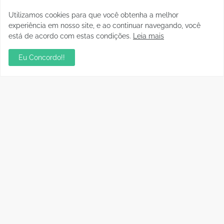
Fomento ao turismo e geração de emprego e
renda marcam projetos desenvolvidos pela
Utilizamos cookies para que você obtenha a melhor
Semdestur
experiência em nosso site, e ao continuar navegando, você
janeiro 05, 2024
está de acordo com estas condições.
Leia mais
Eu Concordo!!
Polícia
PF cumpre mandados de
PF prende foragidas em
busca e apreensão em
continuidade a
continuidade à Operação
investigação por tortura
Bisturi
em Guajará-Mirim/RO
Janeiro 27, 2026
Janeiro 18, 2026