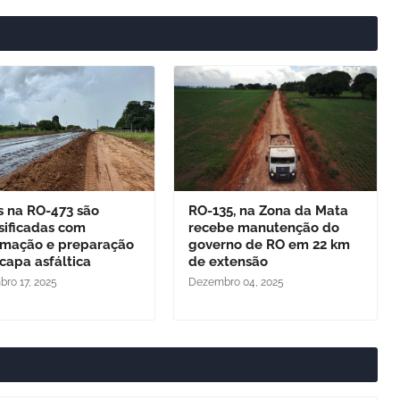
s na RO-473 são
RO-135, na Zona da Mata
sificadas com
recebe manutenção do
imação e preparação
governo de RO em 22 km
capa asfáltica
de extensão
ro 17, 2025
Dezembro 04, 2025