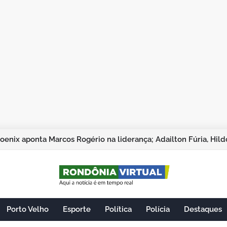
 troca comunicação da ALE/RO e tudo fica igual: Trocou seis 
Porto Velho
Esporte
Política
Polícia
Destaques