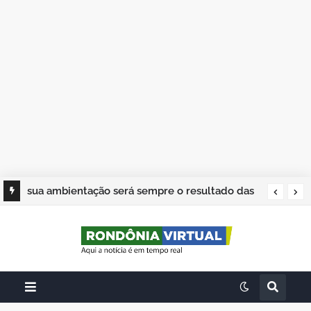
sua ambientação será sempre o resultado das
suas escolhas: Juvenil Coelho