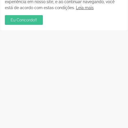
experiência em nosso site, e ao continuar navegando, você
está de acordo com estas condições.
Leia mais
Eu Concordo!!
Postagens Populares
Aniversário da Tia Rose no Mirante II resgata
memórias dos anos 80
julho 28, 2026