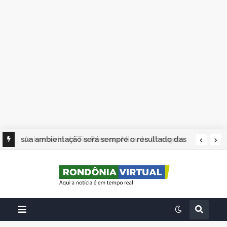
sua ambientação será sempre o resultado das
suas escolhas: Juvenil Coelho