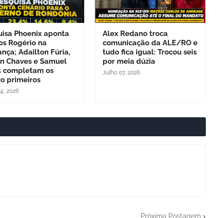
uisa Phoenix aponta
Alex Redano troca
os Rogério na
comunicação da ALE/RO e
ança; Adailton Fúria,
tudo fica igual: Trocou seis
on Chaves e Samuel
por meia dúzia
a completam os
Julho 07, 2026
o primeiros
24, 2026
Próxima Postagem