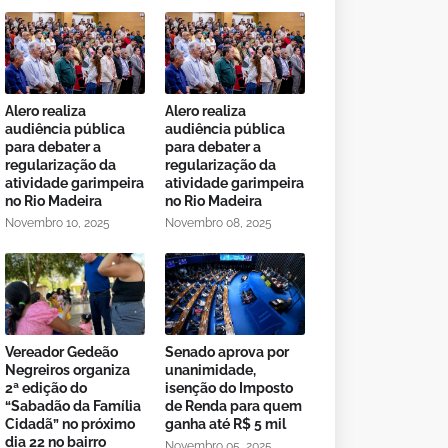
Alero realiza
Alero realiza
audiência pública
audiência pública
para debater a
para debater a
regularização da
regularização da
atividade garimpeira
atividade garimpeira
no Rio Madeira
no Rio Madeira
Novembro 10, 2025
Novembro 08, 2025
Vereador Gedeão
Senado aprova por
Negreiros organiza
unanimidade,
2ª edição do
isenção do Imposto
“Sabadão da Família
de Renda para quem
Cidadã” no próximo
ganha até R$ 5 mil
dia 22 no bairro
Novembro 05, 2025