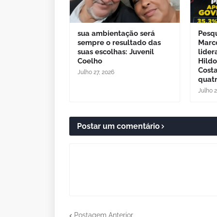
sua ambientação será
Pesq
sempre o resultado das
Marc
suas escolhas: Juvenil
lider
Coelho
Hild
Cost
Julho 27, 2026
quatr
Julho 
Postar um comentário
Postagem Anterior