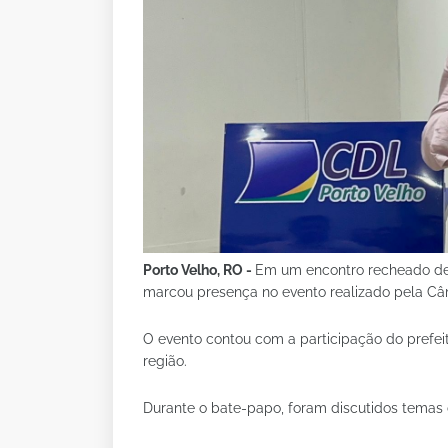
Porto Velho, RO -
Em um encontro recheado de 
marcou presença no evento realizado pela Câm
O evento contou com a participação do prefeit
região.
Durante o bate-papo, foram discutidos temas 