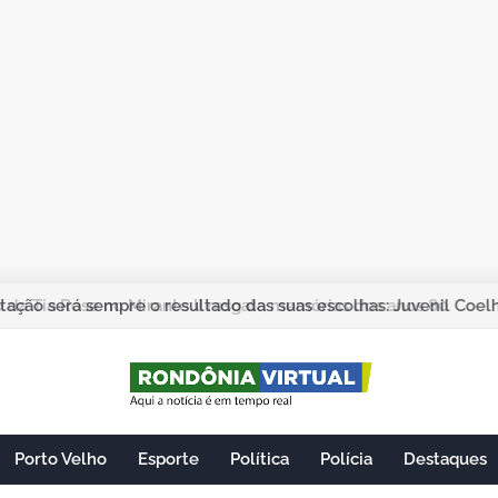
ação será sempre o resultado das suas escolhas: Juvenil Coel
Porto Velho
Esporte
Política
Polícia
Destaques