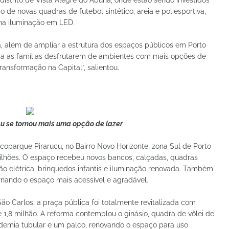
de novas quadras de futebol sintético, areia e poliesportiva,
na iluminação em LED.
, além de ampliar a estrutura dos espaços públicos em Porto
para as famílias desfrutarem de ambientes com mais opções de
ransformação na Capital”, salientou.
u se tornou mais uma opção de lazer
Ecoparque Pirarucu, no Bairro Novo Horizonte, zona Sul de Porto
milhões. O espaço recebeu novos bancos, calçadas, quadras
ção elétrica, brinquedos infantis e iluminação renovada. Também
rnando o espaço mais acessível e agradável.
São Carlos, a praça pública foi totalmente revitalizada com
1,8 milhão. A reforma contemplou o ginásio, quadra de vôlei de
ademia tubular e um palco, renovando o espaço para uso