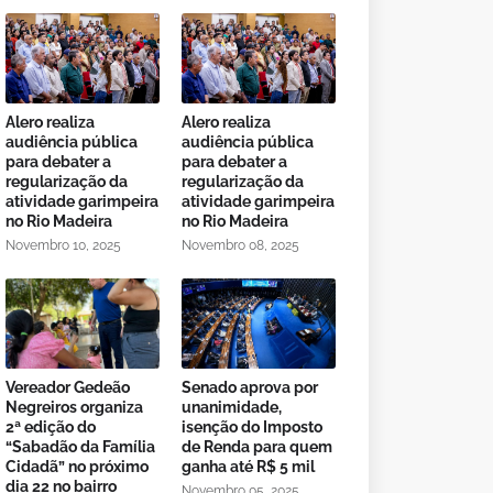
Alero realiza
Alero realiza
audiência pública
audiência pública
para debater a
para debater a
regularização da
regularização da
atividade garimpeira
atividade garimpeira
no Rio Madeira
no Rio Madeira
Novembro 10, 2025
Novembro 08, 2025
Vereador Gedeão
Senado aprova por
Negreiros organiza
unanimidade,
2ª edição do
isenção do Imposto
“Sabadão da Família
de Renda para quem
Cidadã” no próximo
ganha até R$ 5 mil
dia 22 no bairro
Novembro 05, 2025