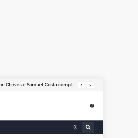
Pesquisa Phoenix aponta Marcos Rogério na liderança; Adailton Fúria, Hildon Chaves e Samuel Costa completam os quatro primeiros