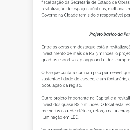
fiscalização da Secretaria de Estado de Obra
revitalização de espaços públicos, melhorias 
Governo na Cidade tem sido o responsável por
Projeto básico da Pa
Entre as obras em destaque está a revitaliza
investimento de mais de R$ 3 milhões, o proje
quadras esportivas, playground e dois campos
O Parque contará com um piso permeável que 
sustentabilidade do espaço, e um fontanário, 
população da região.
Outro projeto importante na Capital é a revit
investidos quase R$ 2 milhões. O local está r
melhorias na rede elétrica, reforço na anco
iluminação em LED.
Vale ressaltar também a reforma da praça no d