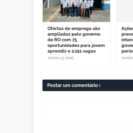
Ofertas de emprego são
Açõe
ampliadas pelo governo
prev
de RO com 75
inten
oportunidades para jovem
gove
aprendiz e 2.191 vagas
perío
Janeiro 13, 2026
Janeiro
Postar um comentário