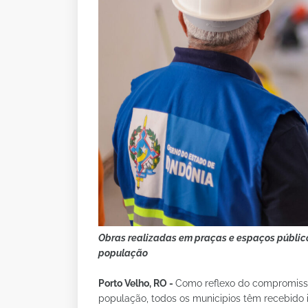
Obras realizadas em praças e espaços público
população
Porto Velho, RO -
Como reflexo do compromiss
população, todos os municipios têm recebido i