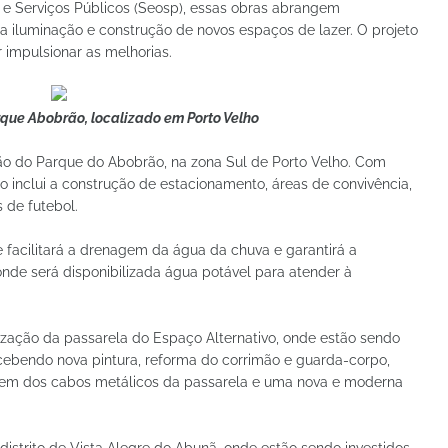
s e Serviços Públicos (Seosp), essas obras abrangem
na iluminação e construção de novos espaços de lazer. O projeto
 impulsionar as melhorias.
rque Abobrão, localizado em Porto Velho
ção do Parque do Abobrão, na zona Sul de Porto Velho. Com
to inclui a construção de estacionamento, áreas de convivência,
 de futebol.
facilitará a drenagem da água da chuva e garantirá a
onde será disponibilizada água potável para atender à
alização da passarela do Espaço Alternativo, onde estão sendo
ecebendo nova pintura, reforma do corrimão e guarda-corpo,
ragem dos cabos metálicos da passarela e uma nova e moderna
istrito de Vista Alegre do Abunã, onde estão sendo investidos