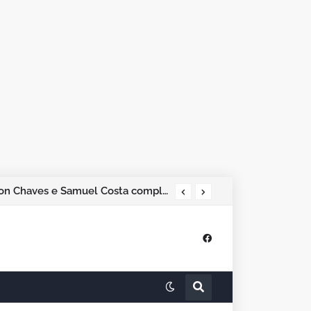
Pesquisa Phoenix aponta Marcos Rogério na liderança; Adailton Fúria, Hildon Chaves e Samuel Costa completam os quatro primeiros