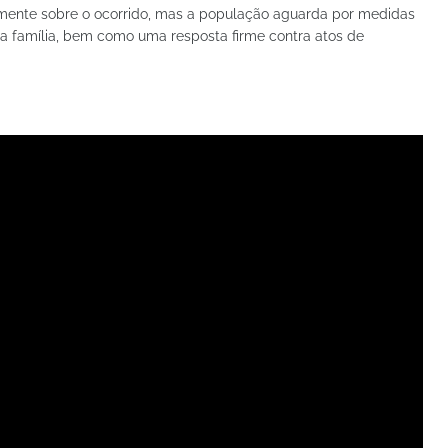
lmente sobre o ocorrido, mas a população aguarda por medidas
a família, bem como uma resposta firme contra atos de