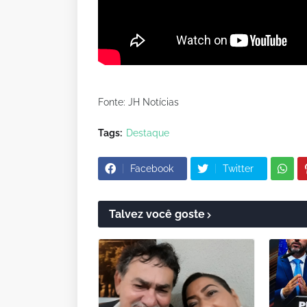
Fonte: JH Notícias
Tags:
Destaque
Facebook
Twitter
Talvez você goste