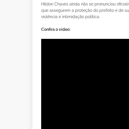
Hildon Chaves ainda não se pronunciou oficia
que assegurem a proteção do prefeito e de su
violência e intimidação política.
Confira o vídeo: