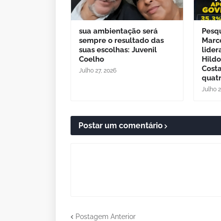
sua ambientação será
Pesq
sempre o resultado das
Marc
suas escolhas: Juvenil
lider
Coelho
Hild
Cost
Julho 27, 2026
quatr
Julho 
Postar um comentário
Postagem Anterior