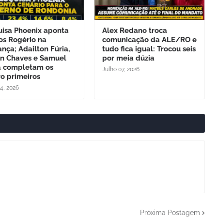
uisa Phoenix aponta
Alex Redano troca
os Rogério na
comunicação da ALE/RO e
ança; Adailton Fúria,
tudo fica igual: Trocou seis
on Chaves e Samuel
por meia dúzia
a completam os
Julho 07, 2026
o primeiros
24, 2026
Próxima Postagem