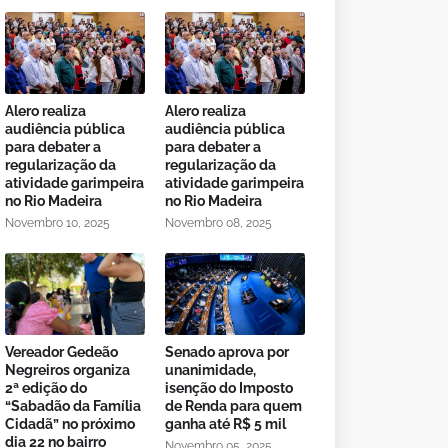
Alero realiza
Alero realiza
audiência pública
audiência pública
para debater a
para debater a
regularização da
regularização da
atividade garimpeira
atividade garimpeira
no Rio Madeira
no Rio Madeira
Novembro 10, 2025
Novembro 08, 2025
Vereador Gedeão
Senado aprova por
Negreiros organiza
unanimidade,
2ª edição do
isenção do Imposto
“Sabadão da Família
de Renda para quem
Cidadã” no próximo
ganha até R$ 5 mil
dia 22 no bairro
Novembro 05, 2025