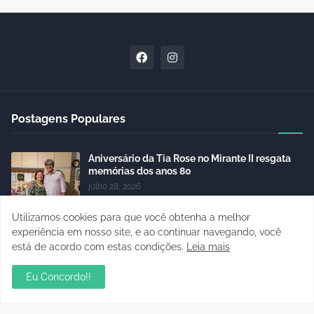
Postagens Populares
Aniversário da Tia Rose no Mirante II resgata
memórias dos anos 80
julho 28, 2026
Utilizamos cookies para que você obtenha a melhor
sua ambientação será sempre o resultado das
suas escolhas: Juvenil Coelho
experiência em nosso site, e ao continuar navegando, você
está de acordo com estas condições.
julho 27, 2026
Leia mais
Eu Concordo!!
Residencial Cristal da Calama passa a ter CEP
por rua em Porto Velho; consulte os números
janeiro 06, 2023