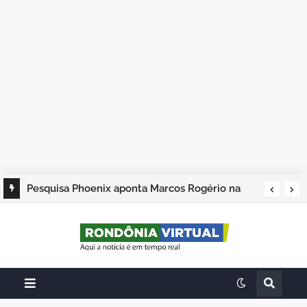
Pesquisa Phoenix aponta Marcos Rogério na
liderança; Adailton Fúria, Hildon Chaves e
Samuel Costa completam os quatro primeiros