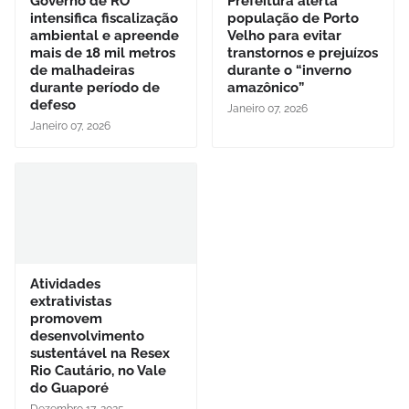
Governo de RO
Prefeitura alerta
intensifica fiscalização
população de Porto
ambiental e apreende
Velho para evitar
mais de 18 mil metros
transtornos e prejuízos
de malhadeiras
durante o “inverno
durante período de
amazônico”
defeso
Janeiro 07, 2026
Janeiro 07, 2026
Atividades
extrativistas
promovem
desenvolvimento
sustentável na Resex
Rio Cautário, no Vale
do Guaporé