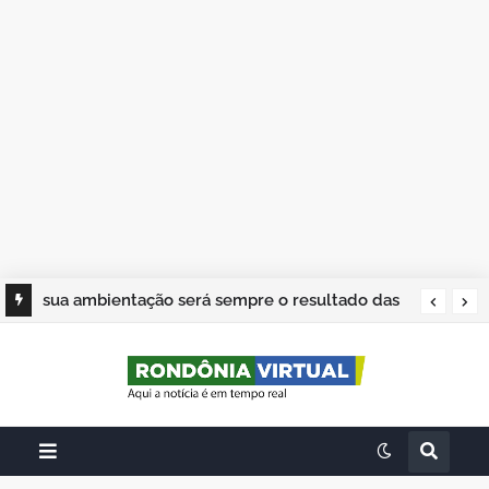
sua ambientação será sempre o resultado das
suas escolhas: Juvenil Coelho