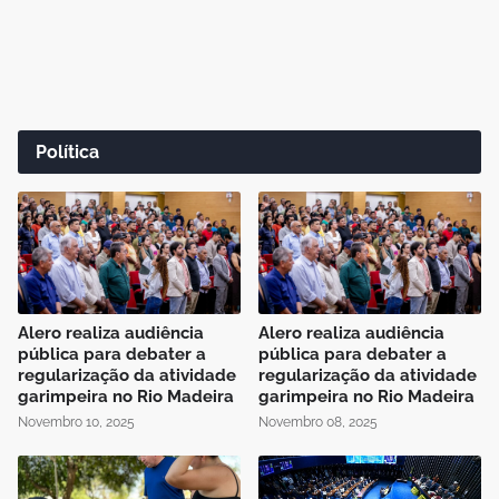
Política
Alero realiza audiência
Alero realiza audiência
pública para debater a
pública para debater a
regularização da atividade
regularização da atividade
garimpeira no Rio Madeira
garimpeira no Rio Madeira
Novembro 10, 2025
Novembro 08, 2025