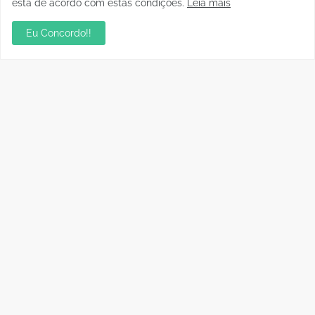
está de acordo com estas condições.
Leia mais
Porto Velho
junho 28, 2024
Eu Concordo!!
Publicidade