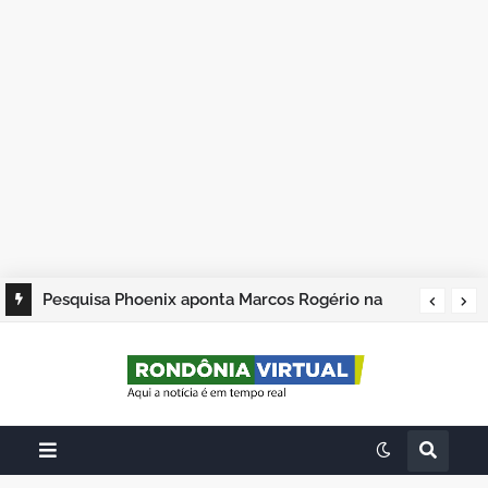
Pesquisa Phoenix aponta Marcos Rogério na
liderança; Adailton Fúria, Hildon Chaves e
Samuel Costa completam os quatro primeiros