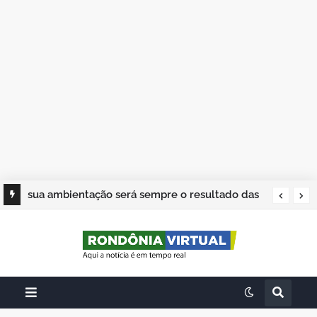
sua ambientação será sempre o resultado das
suas escolhas: Juvenil Coelho