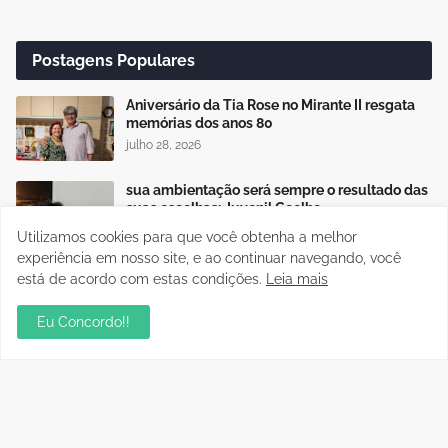
Postagens Populares
Aniversário da Tia Rose no Mirante II resgata
memórias dos anos 80
julho 28, 2026
sua ambientação será sempre o resultado das
suas escolhas: Juvenil Coelho
julho 27, 2026
Utilizamos cookies para que você obtenha a melhor
experiência em nosso site, e ao continuar navegando, você
Mentor de Euma Tourinho, Confúcio Moura
está de acordo com estas condições.
Leia mais
articula apoio de Lula para sua candidata
setembro 16, 2024
Eu Concordo!!
Publicidade