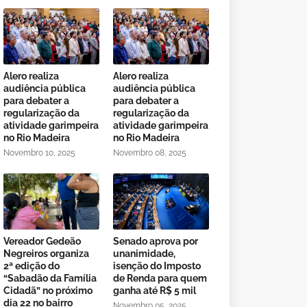
Alero realiza
Alero realiza
audiência pública
audiência pública
para debater a
para debater a
regularização da
regularização da
atividade garimpeira
atividade garimpeira
no Rio Madeira
no Rio Madeira
Novembro 10, 2025
Novembro 08, 2025
Vereador Gedeão
Senado aprova por
Negreiros organiza
unanimidade,
2ª edição do
isenção do Imposto
“Sabadão da Família
de Renda para quem
Cidadã” no próximo
ganha até R$ 5 mil
dia 22 no bairro
Novembro 05, 2025