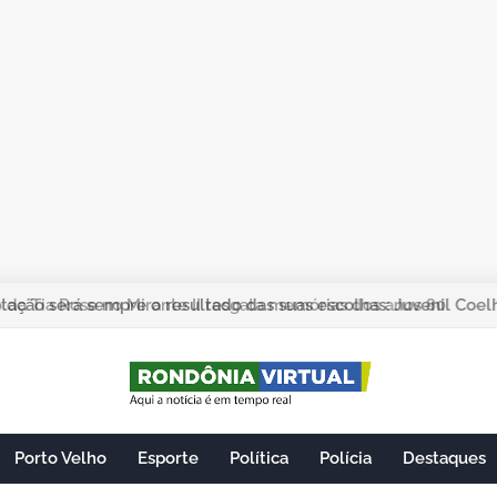
ação será sempre o resultado das suas escolhas: Juvenil Coel
Porto Velho
Esporte
Política
Polícia
Destaques