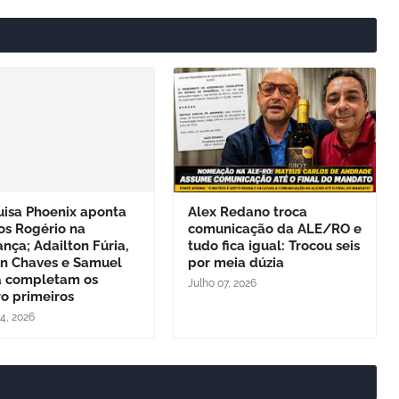
uisa Phoenix aponta
Alex Redano troca
os Rogério na
comunicação da ALE/RO e
ança; Adailton Fúria,
tudo fica igual: Trocou seis
on Chaves e Samuel
por meia dúzia
a completam os
Julho 07, 2026
o primeiros
24, 2026