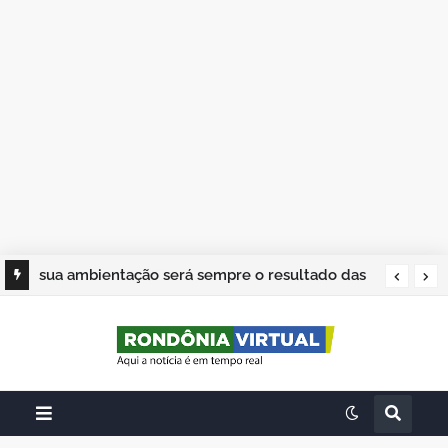
sua ambientação será sempre o resultado das
suas escolhas: Juvenil Coelho