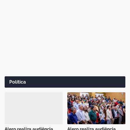
Política
Alero realiza audiência
Alero realiza audiência