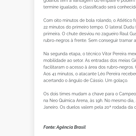
goianos têm a vantagem do empate e podem a
termine igualado, o classificado será conhecid
Com oito minutos de bola rolando, o Atlético 
22 minutos do primeiro tempo. O lateral Dudu f
primeira. O chute desviou no zagueiro Raul Gu
rubro-negros à frente. Sem conseguir tramar a
Na segunda etapa, o técnico Vitor Pereira mex
mobilidade ao setor. As entradas dos meias Gi
facilitaram o acesso à área dos rubro-negros.
Aos 41 minutos, o atacante Léo Pereira recebe
acertando o ângulo de Cássio. Um golaço.
Os dois times mudam a chave para o Campeonat
na Neo Química Arena, às 19h. No mesmo dia, à
Janeiro. Os duelos valem pela 20ª rodada da 
Fonte: Agência Brasil