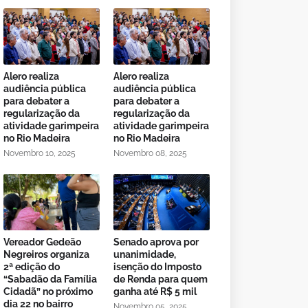
Alero realiza
Alero realiza
audiência pública
audiência pública
para debater a
para debater a
regularização da
regularização da
atividade garimpeira
atividade garimpeira
no Rio Madeira
no Rio Madeira
Novembro 10, 2025
Novembro 08, 2025
Vereador Gedeão
Senado aprova por
Negreiros organiza
unanimidade,
2ª edição do
isenção do Imposto
“Sabadão da Família
de Renda para quem
Cidadã” no próximo
ganha até R$ 5 mil
dia 22 no bairro
Novembro 05, 2025