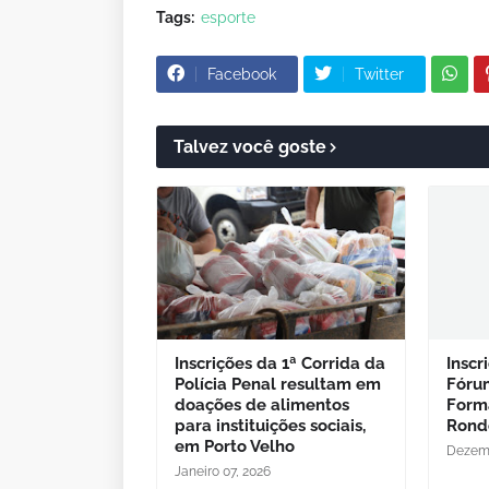
Tags:
esporte
Facebook
Twitter
Talvez você goste
Inscrições da 1ª Corrida da
Inscr
Polícia Penal resultam em
Fóru
doações de alimentos
Form
para instituições sociais,
Rond
em Porto Velho
Dezemb
Janeiro 07, 2026