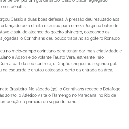
té perder por um gol de saldo. Caso o placar agregado
o nos pênaltis.
forçou Cássio a duas boas defesas. A pressão deu resultado aos
oi lançado pela direita e cruzou para o meia Jorginho bater de
stavo e saiu do alcance do goleiro alvinegro, colocando os
s jogadas, o Corinthians deu pouco trabalho ao goleiro Ronaldo.
eu no meio-campo corintiano para tentar dar mais criatividade e
uliano e Adson e do volante Fausto Vera, estreante, não
 Com a partida sob controle, o Dragão chegou ao segundo gol.
u na esquerda e chutou colocado, perto da entrada da área,
o Brasileiro. No sábado (30), o Corinthians recebe o Botafogo
s 20h30, o Atlético visita o Flamengo no Maracanã, no Rio de
competição, a primeira do segundo turno.