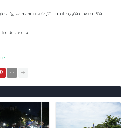
a (5,1%), mandioca (2,3%), tomate (7,9%) e uva (11,8%).
- Rio de Janeiro
que