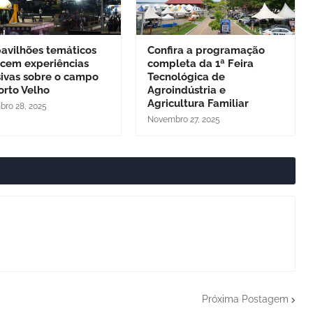
avilhões temáticos
Confira a programação
ecem experiências
completa da 1ª Feira
sivas sobre o campo
Tecnológica de
orto Velho
Agroindústria e
Agricultura Familiar
ro 28, 2025
Novembro 27, 2025
Próxima Postagem