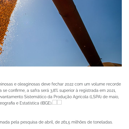
minosas e oleaginosas deve fechar 2022 com um volume recorde
 se confirme, a safra será 3,8% superior à registrada em 2021,
evantamento Sistemático da Produção Agrícola (LSPA) de maio,
eografia e Estatística (IBGE).
mada pela pesquisa de abril, de 261,5 milhões de toneladas.