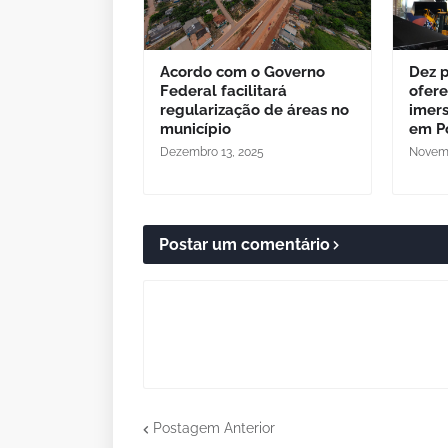
Acordo com o Governo
Dez p
Federal facilitará
ofer
regularização de áreas no
imer
município
em P
Dezembro 13, 2025
Novemb
Postar um comentário
Postagem Anterior