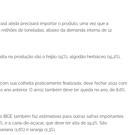
asil ainda precisará importar o produto, uma vez que a
9 milhões de toneladas, abaixo da demanda interna de 12
lta na produção são o feijão (15%), algodão herbáceo (15,2%),
tá com sua colheita praticamente finalizada, deve fechar 2022 com
o ano anterior. O arroz também deve ter queda no ano, de 8,6%.
 o IBGE também faz estimativas para outras safras importantes
%, e a cana-de-açúcar, que deve ter alta de 19,2%. São
ana (1,6%) e laranja (2,3%).