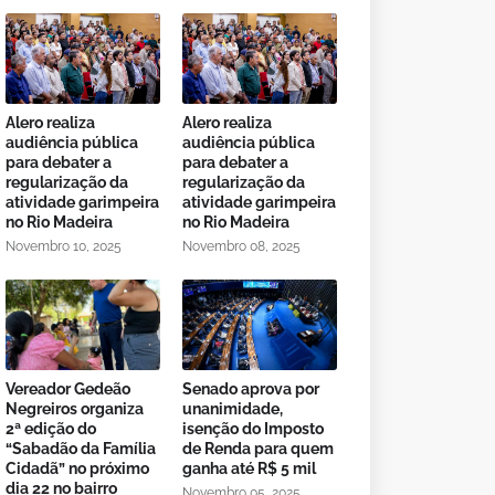
Alero realiza
Alero realiza
audiência pública
audiência pública
para debater a
para debater a
regularização da
regularização da
atividade garimpeira
atividade garimpeira
no Rio Madeira
no Rio Madeira
Novembro 10, 2025
Novembro 08, 2025
Vereador Gedeão
Senado aprova por
Negreiros organiza
unanimidade,
2ª edição do
isenção do Imposto
“Sabadão da Família
de Renda para quem
Cidadã” no próximo
ganha até R$ 5 mil
dia 22 no bairro
Novembro 05, 2025