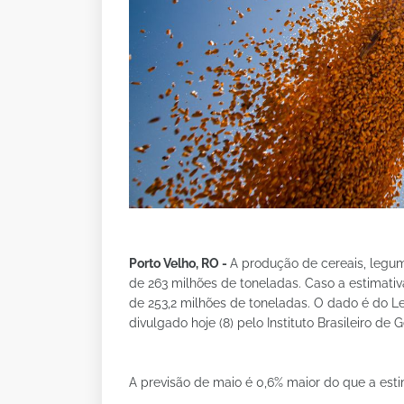
Porto Velho, RO -
A produção de cereais, legu
de 263 milhões de toneladas. Caso a estimativa
de 253,2 milhões de toneladas. O dado é do L
divulgado hoje (8) pelo Instituto Brasileiro de G
A previsão de maio é 0,6% maior do que a esti