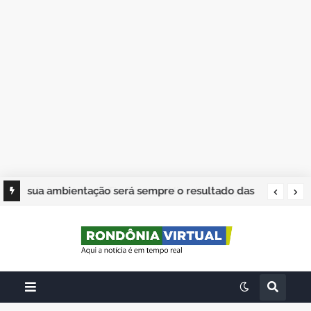
sua ambientação será sempre o resultado das
suas escolhas: Juvenil Coelho