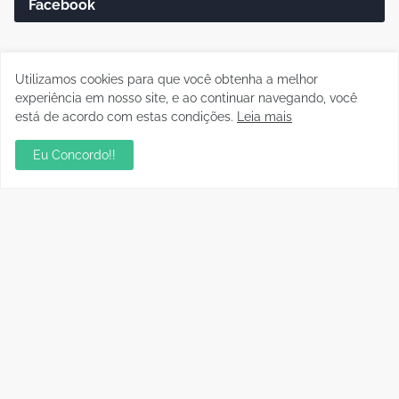
Facebook
Utilizamos cookies para que você obtenha a melhor
experiência em nosso site, e ao continuar navegando, você
está de acordo com estas condições.
Leia mais
Pesquisar este blog
Eu Concordo!!
Postagens Populares
Publicidade