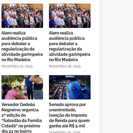
Alero realiza
Alero realiza
audiência pública
audiência pública
para debater a
para debater a
regularização da
regularização da
atividade garimpeira
atividade garimpeira
no Rio Madeira
no Rio Madeira
Novembro 10, 2025
Novembro 08, 2025
Vereador Gedeão
Senado aprova por
Negreiros organiza
unanimidade,
2ª edição do
isenção do Imposto
“Sabadão da Família
de Renda para quem
Cidadã” no próximo
ganha até R$ 5 mil
dia 22 no bairro
Novembro 05, 2025