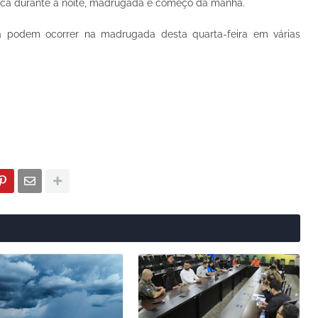
ifica durante a noite, madrugada e começo da manhã.
 podem ocorrer na madrugada desta quarta-feira em várias