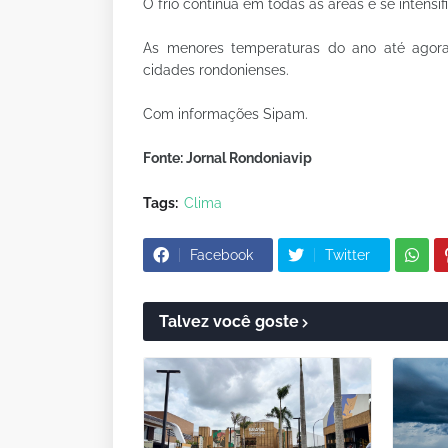
O frio continua em todas as áreas e se intens
As menores temperaturas do ano até agora
cidades rondonienses.
Com informações Sipam.
Fonte: Jornal Rondoniavip
Tags:
Clima
Facebook
Twitter
Talvez você goste