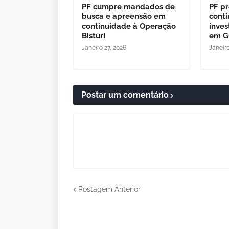
PF cumpre mandados de
PF p
busca e apreensão em
cont
continuidade à Operação
inves
Bisturi
em G
Janeiro 27, 2026
Janeiro
Postar um comentário
Postagem Anterior