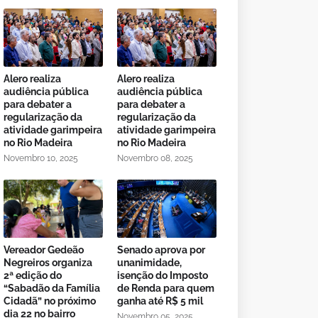
Alero realiza
Alero realiza
audiência pública
audiência pública
para debater a
para debater a
regularização da
regularização da
atividade garimpeira
atividade garimpeira
no Rio Madeira
no Rio Madeira
Novembro 10, 2025
Novembro 08, 2025
Vereador Gedeão
Senado aprova por
Negreiros organiza
unanimidade,
2ª edição do
isenção do Imposto
“Sabadão da Família
de Renda para quem
Cidadã” no próximo
ganha até R$ 5 mil
dia 22 no bairro
Novembro 05, 2025