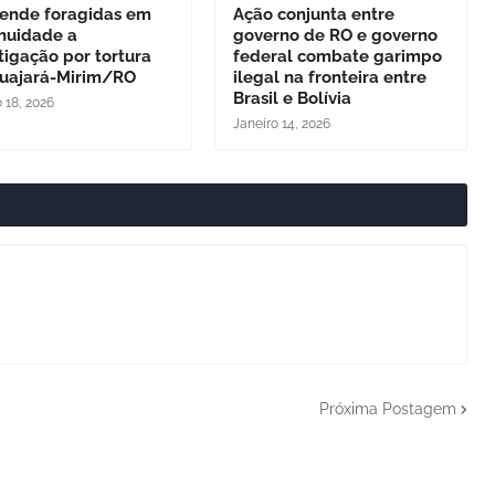
rende foragidas em
Ação conjunta entre
inuidade a
governo de RO e governo
tigação por tortura
federal combate garimpo
uajará-Mirim/RO
ilegal na fronteira entre
Brasil e Bolívia
 18, 2026
Janeiro 14, 2026
Próxima Postagem