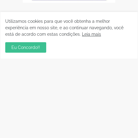
Utilizamos cookies para que você obtenha a melhor
experiência em nosso site, e ao continuar navegando, você
está de acordo com estas condições.
Leia mais
Eu Concordo!!
Postagens Populares
sua ambientação será sempre o resultado das
suas escolhas: Juvenil Coelho
julho 27, 2026
Mentor de Euma Tourinho, Confúcio Moura
articula apoio de Lula para sua candidata
setembro 16, 2024