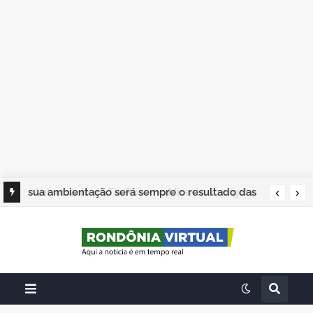
sua ambientação será sempre o resultado das
suas escolhas: Juvenil Coelho