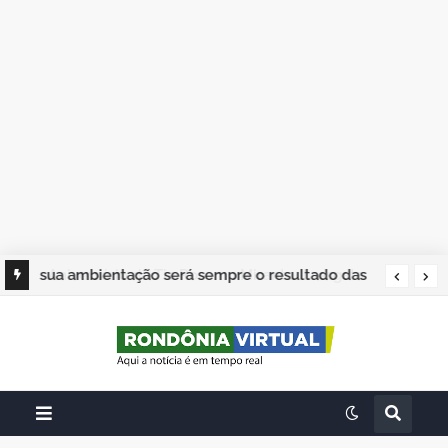
sua ambientação será sempre o resultado das
suas escolhas: Juvenil Coelho