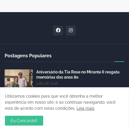
Postagens Populares
Aniversário da Tia Rose no Mirante II resgata
memórias dos anos 80
julho 28, 2026
Utilizamos cookies para que você obtenha a melhor
sua ambientação será sempre o resultado das
suas escolhas: Juvenil Coelho
experiência em nosso site, e ao continuar navegando, você
julho 27, 2026
está de acordo com estas condições.
Leia mais
Eu Concordo!!
Mentor de Euma Tourinho, Confúcio Moura
articula apoio de Lula para sua candidata