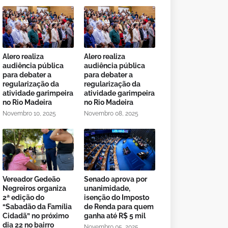
Alero realiza
Alero realiza
audiência pública
audiência pública
para debater a
para debater a
regularização da
regularização da
atividade garimpeira
atividade garimpeira
no Rio Madeira
no Rio Madeira
Novembro 10, 2025
Novembro 08, 2025
Vereador Gedeão
Senado aprova por
Negreiros organiza
unanimidade,
2ª edição do
isenção do Imposto
“Sabadão da Família
de Renda para quem
Cidadã” no próximo
ganha até R$ 5 mil
dia 22 no bairro
Novembro 05, 2025