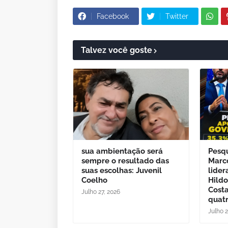
Facebook
Twitter
Talvez você goste
sua ambientação será
Pesq
sempre o resultado das
Marc
suas escolhas: Juvenil
lider
Coelho
Hild
Cost
Julho 27, 2026
quatr
Julho 