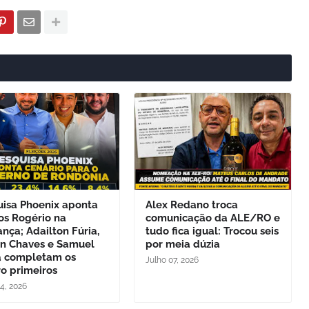
uisa Phoenix aponta
Alex Redano troca
os Rogério na
comunicação da ALE/RO e
ança; Adailton Fúria,
tudo fica igual: Trocou seis
on Chaves e Samuel
por meia dúzia
a completam os
Julho 07, 2026
o primeiros
24, 2026