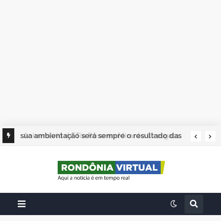
sua ambientação será sempre o resultado das
suas escolhas: Juvenil Coelho