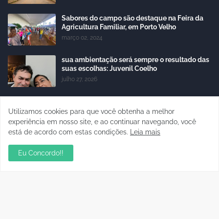
Sabores do campo são destaque na Feira da
Agricultura Familiar, em Porto Velho
março 02, 2024
sua ambientação será sempre o resultado das
suas escolhas: Juvenil Coelho
julho 27, 2026
Fomento ao turismo e geração de emprego e
renda marcam projetos desenvolvidos pela
Utilizamos cookies para que você obtenha a melhor
Semdestur
experiência em nosso site, e ao continuar navegando, você
janeiro 05, 2024
está de acordo com estas condições.
Leia mais
Eu Concordo!!
Polícia